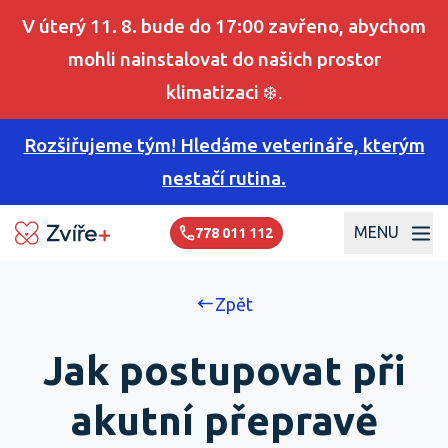
V úterý 11. 8. bude do 17:00 zavřeno, abychom
mohli nainstalovat do našich prostor
klimatizaci
❄️.
Rozšiřujeme tým! Hledáme veterináře, kterým
nestačí rutina.
MENU
778 011 112
Zpět
Jak postupovat při
akutní přepravě