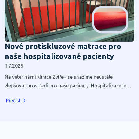
Nové protiskluzové matrace pro
naše hospitalizované pacienty
1.7.2026
Na veterinární klinice Zvíře+ se snažíme neustále
zlepšovat prostředí pro naše pacienty. Hospitalizace je
pro většinu zvířat stresující, a proto věříme, že i zdánlivé
Přečíst
maličkosti mohou výrazně přispět k jejich pohodlí a
rychlejšímu zotavení.