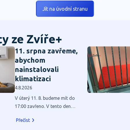
Jít na úvodní stranu
ty ze Zvíře+
11. srpna zavřeme,
abychom
nainstalovali
klimatizaci
4.8.2026
V úterý 11. 8. budeme mít do
17:00 zavřeno. V tento den
budeme v našich prostorách
Přečíst
instalovat klimatizaci.