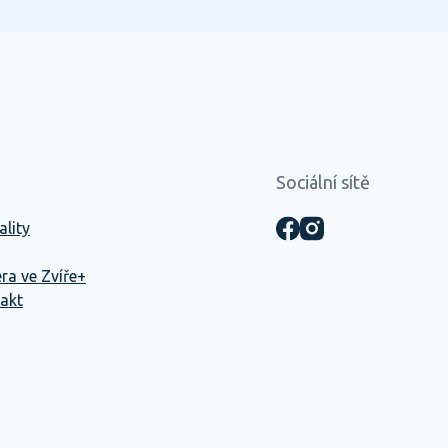
zvířat stresující, a proto věříme,
že i zdánlivé maličkosti mohou
výrazně přispět k jejich pohodlí
a rychlejšímu zotavení.
Sociální sítě
ality
éra ve Zvíře+
akt