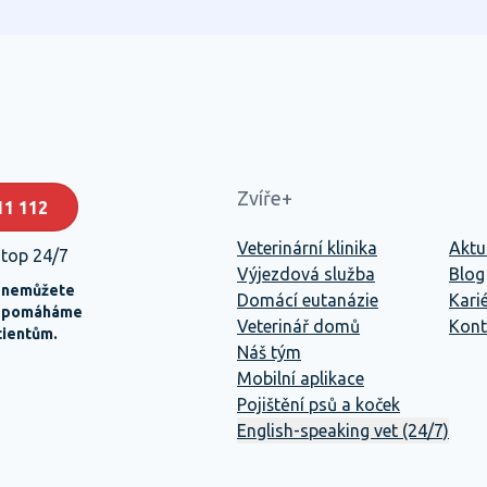
Zvíře+
11 112
Veterinární klinika
Aktu
stop 24/7
Výjezdová služba
Blog
 nemůžete
Domácí eutanázie
Kari
ě pomáháme
Veterinář domů
Kont
cientům.
Náš tým
Mobilní aplikace
Pojištění psů a koček
English-speaking vet (24/7)