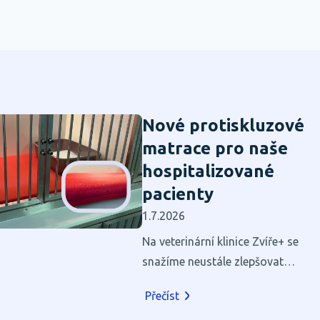
Nové protiskluzové
matrace pro naše
hospitalizované
pacienty
1.7.2026
Na veterinární klinice Zvíře+ se
snažíme neustále zlepšovat
prostředí pro naše pacienty.
Přečíst
Hospitalizace je pro většinu