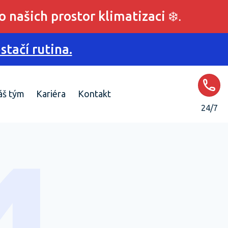
o našich prostor klimatizaci
❄️.
tačí rutina.
áš tým
Kariéra
Kontakt
24/7