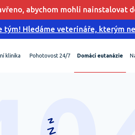
zavřeno, abychom mohli nainstalovat d
 tým! Hledáme veterináře, kterým nes
ní klinika
Pohotovost 24/7
Domácí eutanázie
N