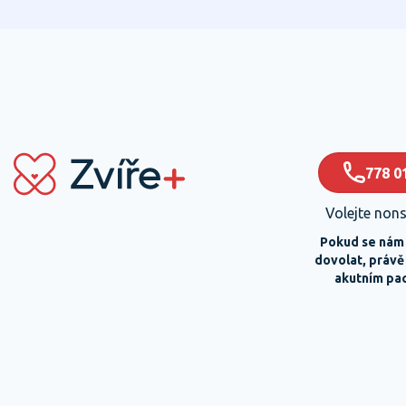
778 0
Volejte non
Pokud se nám
dovolat, práv
akutním pa