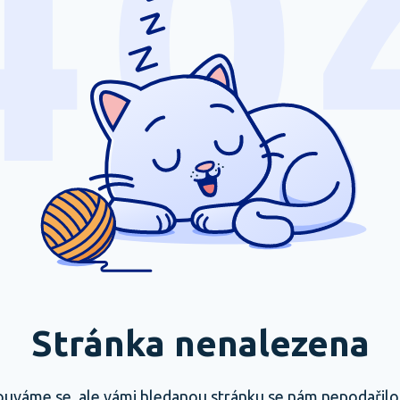
Stránka nenalezena
uváme se, ale vámi hledanou stránku se nám nepodařilo n