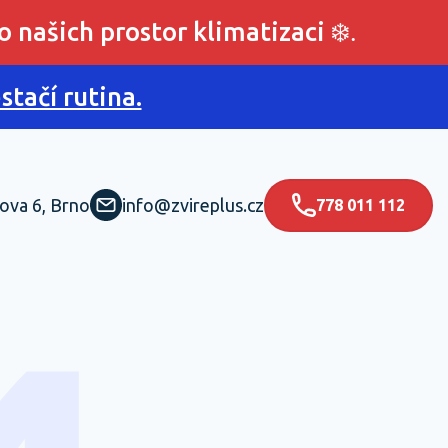
o našich prostor klimatizaci
❄️.
tačí rutina.
ova 6, Brno
info@zvireplus.cz
778 011 112