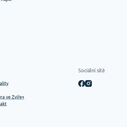
Sociální sítě
ality
éra ve Zvíře+
akt