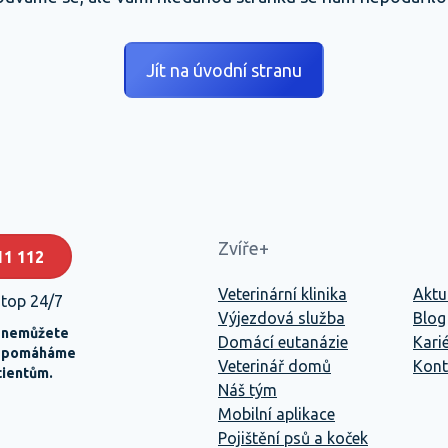
Jít na úvodní stranu
Zvíře+
11 112
Veterinární klinika
Aktu
stop 24/7
Výjezdová služba
Blog
 nemůžete
Domácí eutanázie
Kari
ě pomáháme
Veterinář domů
Kont
cientům.
Náš tým
Mobilní aplikace
Pojištění psů a koček