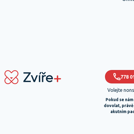
778 0
Volejte non
Pokud se nám
dovolat, práv
akutním pa