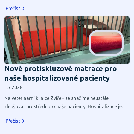
Přečíst
Nové protiskluzové matrace pro
naše hospitalizované pacienty
1.7.2026
Na veterinární klinice Zvíře+ se snažíme neustále
zlepšovat prostředí pro naše pacienty. Hospitalizace je
pro většinu zvířat stresující, a proto věříme, že i zdánlivé
Přečíst
maličkosti mohou výrazně přispět k jejich pohodlí a
rychlejšímu zotavení.