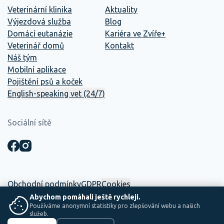
Veterinární klinika
Aktuality
Výjezdová služba
Blog
Domácí eutanázie
Kariéra ve Zvíře+
Veterinář domů
Kontakt
Náš tým
Mobilní aplikace
Pojištění psů a koček
English-speaking vet (24/7)
Sociální sítě
Obchodní podmínky
GDPR
Cookies
Abychom pomáhali ještě rychleji.
Používáme anonymní statistiky pro zlepšování webu a našich
☕ Tento web vznikl interně. Mezi dvěma směnami, kávou a
služeb.
zachraňováním životů.