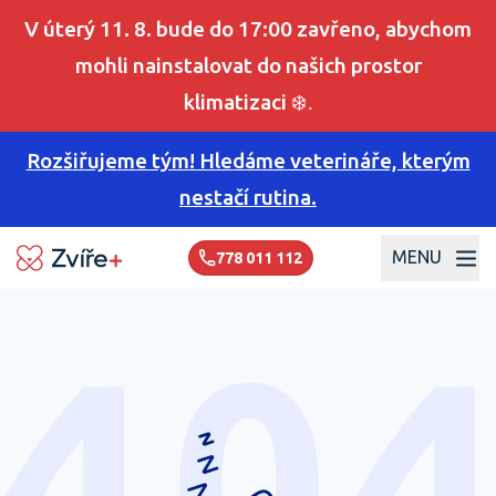
V úterý 11. 8. bude do 17:00 zavřeno, abychom
mohli nainstalovat do našich prostor
klimatizaci
❄️.
Rozšiřujeme tým! Hledáme veterináře, kterým
nestačí rutina.
MENU
778 011 112