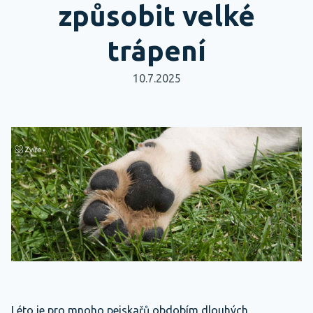
způsobit velké
trápení
10.7.2025
Léto je pro mnoho pejskařů obdobím dlouhých