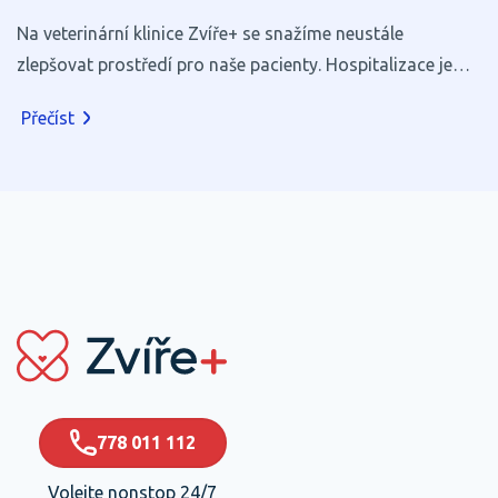
Na veterinární klinice Zvíře+ se snažíme neustále
zlepšovat prostředí pro naše pacienty. Hospitalizace je
pro většinu zvířat stresující, a proto věříme, že i zdánlivé
Přečíst
maličkosti mohou výrazně přispět k jejich pohodlí a
rychlejšímu zotavení.
778 011 112
Volejte nonstop 24/7