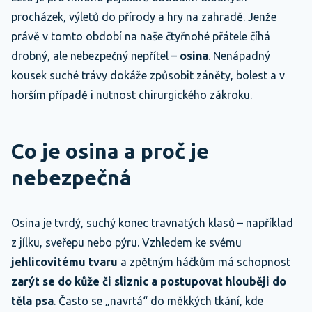
procházek, výletů do přírody a hry na zahradě. Jenže
právě v tomto období na naše čtyřnohé přátele číhá
drobný, ale nebezpečný nepřítel –
osina
. Nenápadný
kousek suché trávy dokáže způsobit záněty, bolest a v
horším případě i nutnost chirurgického zákroku.
Co je osina a proč je
nebezpečná
Osina je tvrdý, suchý konec travnatých klasů – například
z jílku, sveřepu nebo pýru. Vzhledem ke svému
jehlicovitému tvaru
a zpětným háčkům má schopnost
zarýt se do kůže či sliznic a postupovat hlouběji do
těla psa
. Často se „navrtá“ do měkkých tkání, kde