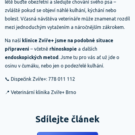
létě buďte obezřetní a sledujte chování svého psa –
zvláště pokud se objeví náhlé kulhání, kýchání nebo
bolest. Včasná návštěva veterináře může znamenat rozdíl
mezi jednoduchým vytažením a náročnějším zákrokem.
Na naší
klinice Zvíře+ jsme na podobné situace
připraveni
– včetně
rhinoskopie
a dalších
endoskopických metod
. Jsme tu pro vás ať už jde o
osinu v čumáku, nebo jen o podezřelé kulhání.
📞 Dispečink Zvíře+: 778 011 112
📍 Veterinární klinika Zvíře+ Brno
Sdílejte článek