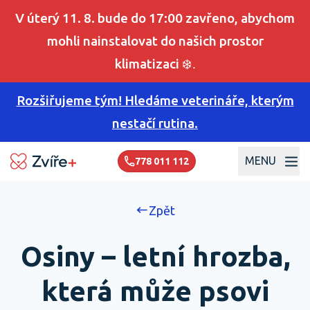
V úterý 11. 8. bude do 17:00 zavřeno, abychom
mohli nainstalovat do našich prostor
klimatizaci
❄️.
Rozšiřujeme tým! Hledáme veterináře, kterým
nestačí rutina.
MENU
778 011 112
Zpět
Osiny – letní hrozba,
která může psovi