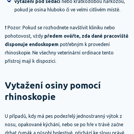
vytažení pod sedací
nebo krátkodobou narkózou,
pokud je osina hluboko či ve velmi citlivém místě.
❗ Pozor: Pokud se rozhodnete navštívit kliniku nebo
pohotovost, vždy
předem ověřte,
zda dané pracoviště
disponuje endoskopem
potřebným k provedení
rhinoskopie. Ne všechny veterinární ordinace tento
přístroj mají k dispozici.
Vytažení osiny pomocí
rhinoskopie
U případů, kdy má pes podezřelý jednostranný výtok z
nosu, opakované kýchání, nebo se po hře v trávě začne
drbat čumák a působí bolestivě, přichází ke slovu právě