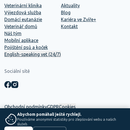
Veterinární klinika
Aktuality
Výjezdová služba
Blog
Domácí eutanázie
Kariéra ve Zvíře+
Veterinář domů
Kontakt
Náš tým
Mobilní aplikace
Pojištění psů a koček
English-speaking vet (24/7)
Sociální sítě
Obchodní podmínky
GDPR
Cookies
Abychom pomáhali ještě rychleji.
Používáme anonymní statistiky pro zlepšování webu a našich
☕ Tento web vznikl interně. Mezi dvěma směnami, kávou a
služeb.
zachraňováním životů.