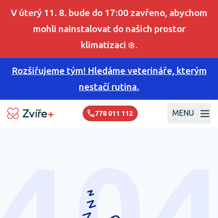
V úterý 11. 8. bude do 17:00 zavřeno, abychom
mohli nainstalovat do našich prostor
klimatizaci
❄️.
Rozšiřujeme tým! Hledáme veterináře, kterým
nestačí rutina.
MENU
778 011 112