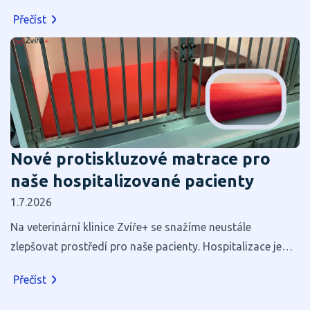
Přečíst
Nové protiskluzové matrace pro
naše hospitalizované pacienty
1.7.2026
Na veterinární klinice Zvíře+ se snažíme neustále
zlepšovat prostředí pro naše pacienty. Hospitalizace je
pro většinu zvířat stresující, a proto věříme, že i zdánlivé
Přečíst
maličkosti mohou výrazně přispět k jejich pohodlí a
rychlejšímu zotavení.