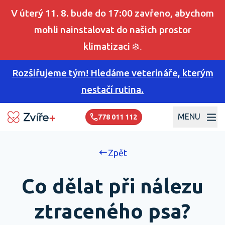
V úterý 11. 8. bude do 17:00 zavřeno, abychom
mohli nainstalovat do našich prostor
klimatizaci
❄️.
Rozšiřujeme tým! Hledáme veterináře, kterým
nestačí rutina.
MENU
778 011 112
Zpět
Co dělat při nálezu
ztraceného psa?