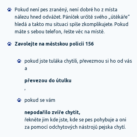
Pokud není pes zraněný, není dobré ho z místa
nálezu hned odvážet. Páníček určitě svého „útěkáře“
hledá a takto mu situaci spíše zkomplikujete. Pokud
máte s sebou telefon, řešte věc na místě.
Zavolejte na městskou policii 156
pokud jste tuláka chytili, převezmou si ho od vás
a
převezou do útulku
,
pokud se vám
nepodařilo zvíře chytit,
řekněte jim kde jste, kde se pes pohybuje a oni
za pomocí odchytových nástrojů pejska chytí.