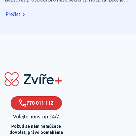
pro většinu zvířat stresující, a proto věříme, že i zdánlivé
Přečíst
maličkosti mohou výrazně přispět k jejich pohodlí a
rychlejšímu zotavení.
778 011 112
Volejte nonstop 24/7
Pokud se nám nemůžete
dovolat, právě pomáháme