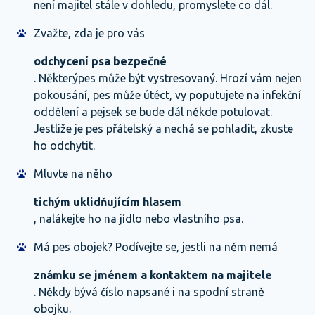
není majitel stále v dohledu, promyslete co dál.
Zvažte, zda je pro vás
odchycení psa bezpečné
. Některýpes může být vystresovaný. Hrozí vám nejen
pokousání, pes může útéct, vy poputujete na infekční
oddělení a pejsek se bude dál někde potulovat.
Jestliže je pes přátelský a nechá se pohladit, zkuste
ho odchytit.
Mluvte na něho
tichým uklidňujícím hlasem
, nalákejte ho na jídlo nebo vlastního psa.
Má pes obojek? Podívejte se, jestli na něm nemá
známku se jménem a kontaktem na majitele
. Někdy bývá číslo napsané i na spodní straně
obojku.