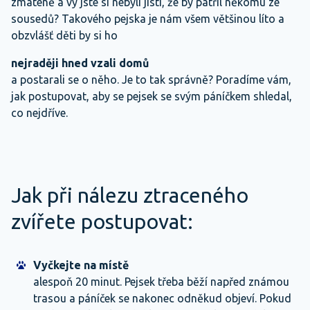
zmateně a vy jste si nebyli jistí, že by patřil někomu ze
sousedů? Takového pejska je nám všem většinou líto a
obzvlášť děti by si ho
nejraději hned vzali domů
a postarali se o něho. Je to tak správně? Poradíme vám,
jak postupovat, aby se pejsek se svým páníčkem shledal,
co nejdříve.
Jak při nálezu ztraceného
zvířete postupovat:
Vyčkejte na místě
alespoň 20 minut. Pejsek třeba běží napřed známou
trasou a páníček se nakonec odněkud objeví. Pokud