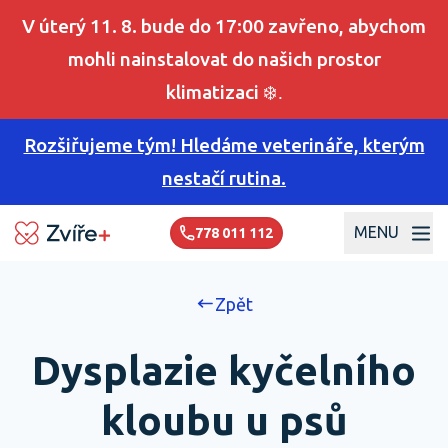
V úterý 11. 8. bude do 17:00 zavřeno, abychom
mohli nainstalovat do našich prostor
klimatizaci
❄️.
Rozšiřujeme tým! Hledáme veterináře, kterým
nestačí rutina.
MENU
778 011 112
Zpět
Dysplazie kyčelního
kloubu u psů