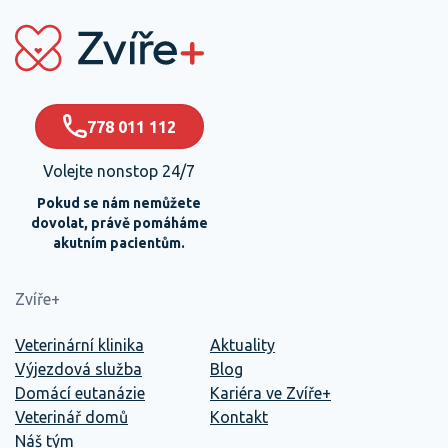
778 011 112
Volejte nonstop 24/7
Pokud se nám nemůžete
dovolat, právě pomáháme
akutním pacientům.
Zvíře+
Veterinární klinika
Aktuality
Výjezdová služba
Blog
Domácí eutanázie
Kariéra ve Zvíře+
Veterinář domů
Kontakt
Náš tým