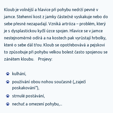
Kloub je volnější a hlavice při pohybu nedrží pevně v
jamce. Stehenní kost z jamky částečně vyskakuje nebo do
sebe přesně nezapadají. Vzniká artróza – problém, který
je s dysplastickou kyčlí úzce spojen. Hlavice se v jamce
nestejnoměrně odírá a na kostech pak vyrůstají hrbolky,
které o sebe dál třou. Kloub se opotřebovává a pejskovi
to způsobuje při pohybu velkou bolest často spojenou se
zánětem kloubu. Projevy:
kulhání,
používání obou nohou současně („zaječí
poskakování“),
strnulé postávání,
nechuť a omezení pohybu,...