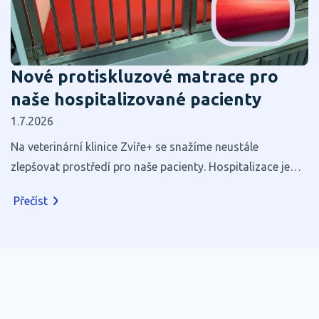
Nové protiskluzové matrace pro
naše hospitalizované pacienty
1.7.2026
Na veterinární klinice Zvíře+ se snažíme neustále
zlepšovat prostředí pro naše pacienty. Hospitalizace je
pro většinu zvířat stresující, a proto věříme, že i zdánlivé
Přečíst
maličkosti mohou výrazně přispět k jejich pohodlí a
rychlejšímu zotavení.