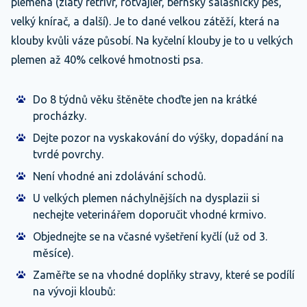
plemena (zlatý retrívr, rotvajler, bernský salašnický pes,
velký knírač, a další). Je to dané velkou zátěží, která na
klouby kvůli váze působí. Na kyčelní klouby je to u velkých
plemen až 40% celkové hmotnosti psa.
Do 8 týdnů věku štěněte choďte jen na krátké
procházky.
Dejte pozor na vyskakování do výšky, dopadání na
tvrdé povrchy.
Není vhodné ani zdolávání schodů.
U velkých plemen náchylnějších na dysplazii si
nechejte veterinářem doporučit vhodné krmivo.
Objednejte se na včasné vyšetření kyčlí (už od 3.
měsíce).
Zaměřte se na vhodné doplňky stravy, které se podílí
na vývoji kloubů: