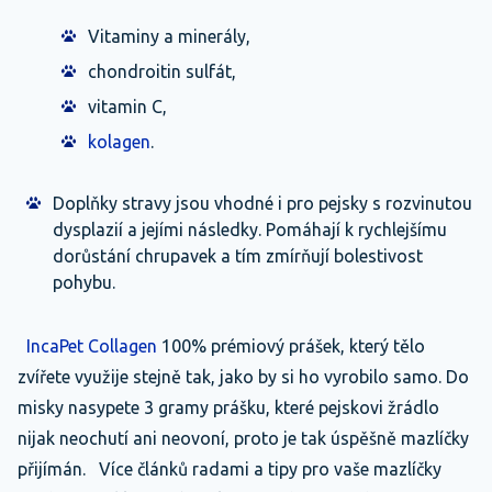
Vitaminy a minerály,
chondroitin sulfát,
vitamin C,
kolagen
.
Doplňky stravy jsou vhodné i pro pejsky s rozvinutou
dysplazií a jejími následky. Pomáhají k rychlejšímu
dorůstání chrupavek a tím zmírňují bolestivost
pohybu.
IncaPet Collagen
100% prémiový prášek, který tělo
zvířete využije stejně tak, jako by si ho vyrobilo samo. Do
misky nasypete 3 gramy prášku, které pejskovi žrádlo
nijak neochutí ani neovoní, proto je tak úspěšně mazlíčky
přijímán. Více článků radami a tipy pro vaše mazlíčky