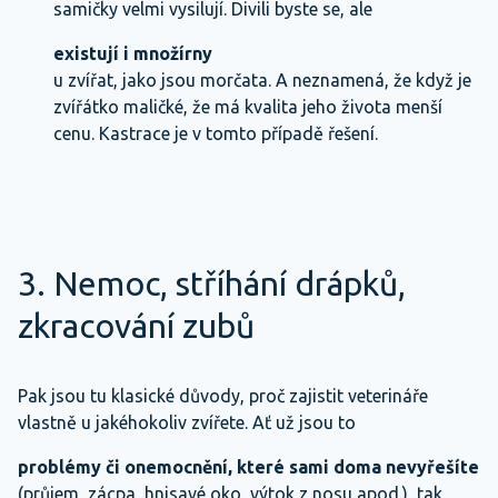
samičky velmi vysilují. Divili byste se, ale
existují i množírny
u zvířat, jako jsou morčata. A neznamená, že když je
zvířátko maličké, že má kvalita jeho života menší
cenu. Kastrace je v tomto případě řešení.
3. Nemoc, stříhání drápků,
zkracování zubů
Pak jsou tu klasické důvody, proč zajistit veterináře
vlastně u jakéhokoliv zvířete. Ať už jsou to
problémy či onemocnění, které sami doma nevyřešíte
(průjem, zácpa, hnisavé oko, výtok z nosu apod.), tak