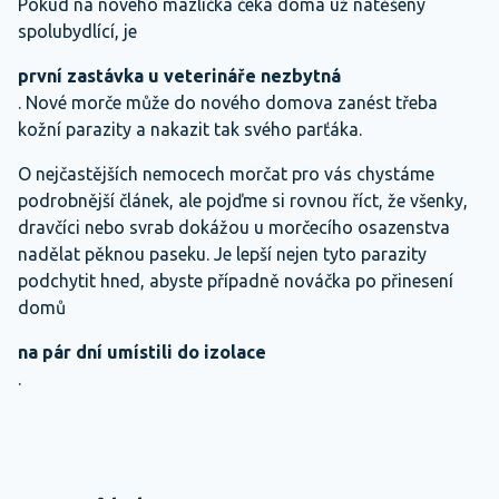
Pokud na nového mazlíčka čeká doma už natěšený
spolubydlící, je
první zastávka u veterináře nezbytná
. Nové morče může do nového domova zanést třeba
kožní parazity a nakazit tak svého parťáka.
O nejčastějších nemocech morčat pro vás chystáme
podrobnější článek, ale pojďme si rovnou říct, že všenky,
dravčíci nebo svrab dokážou u morčecího osazenstva
nadělat pěknou paseku. Je lepší nejen tyto parazity
podchytit hned, abyste případně nováčka po přinesení
domů
na pár dní umístili do izolace
.