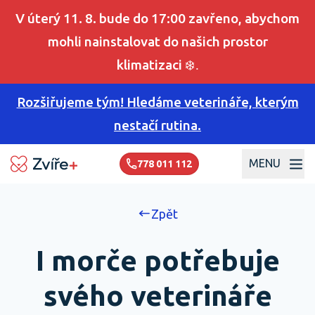
V úterý 11. 8. bude do 17:00 zavřeno, abychom
mohli nainstalovat do našich prostor
klimatizaci
❄️.
Rozšiřujeme tým! Hledáme veterináře, kterým
nestačí rutina.
MENU
778 011 112
Zpět
I morče potřebuje
svého veterináře