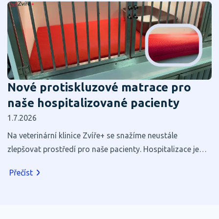
Nové protiskluzové matrace pro
naše hospitalizované pacienty
1.7.2026
Na veterinární klinice Zvíře+ se snažíme neustále
zlepšovat prostředí pro naše pacienty. Hospitalizace je
pro většinu zvířat stresující, a proto věříme, že i zdánlivé
Přečíst
maličkosti mohou výrazně přispět k jejich pohodlí a
rychlejšímu zotavení.