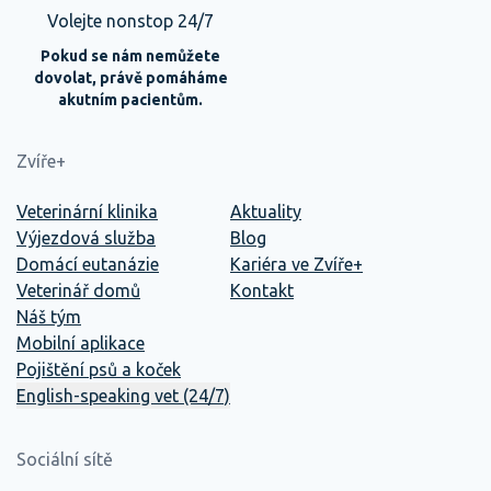
Volejte nonstop 24/7
Pokud se nám nemůžete
dovolat, právě pomáháme
akutním pacientům.
Zvíře+
Veterinární klinika
Aktuality
Výjezdová služba
Blog
Domácí eutanázie
Kariéra ve Zvíře+
Veterinář domů
Kontakt
Náš tým
Mobilní aplikace
Pojištění psů a koček
English-speaking vet (24/7)
Sociální sítě