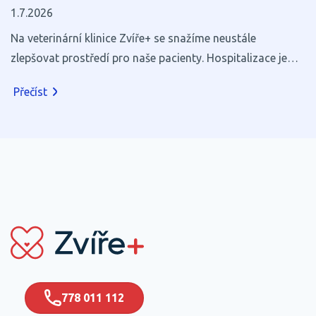
1.7.2026
Na veterinární klinice Zvíře+ se snažíme neustále
zlepšovat prostředí pro naše pacienty. Hospitalizace je
pro většinu zvířat stresující, a proto věříme, že i zdánlivé
Přečíst
maličkosti mohou výrazně přispět k jejich pohodlí a
rychlejšímu zotavení.
778 011 112