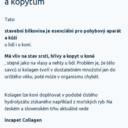
a kopytům
Tato
stavební bílkovina je esenciální pro pohybový aparát
a kůži
u lidí i u koní.
Má vliv na stav srsti, hřívy a kopyt u koně
, stejně jako na vlasy a nehty u lidí. Problém je, že tělo
savců si kolagen tvoří v dostatečném množství jen do
určitého věku, poté může v organismu chybět.
Kolagen lze koni doplňovat v podobě čistého
hydrolyzátu získaného například z mořských ryb. Na
českém a slovenském trhu aktuálně vede
Incapet Collagen
.