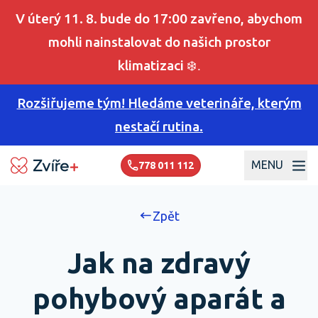
V úterý 11. 8. bude do 17:00 zavřeno, abychom
mohli nainstalovat do našich prostor
klimatizaci
❄️.
Rozšiřujeme tým! Hledáme veterináře, kterým
nestačí rutina.
MENU
778 011 112
Zpět
Jak na zdravý
pohybový aparát a