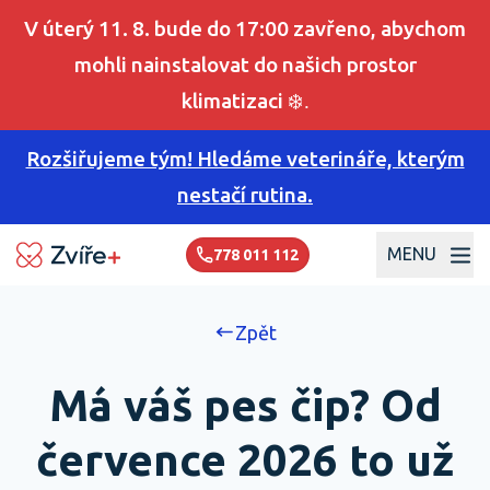
V úterý 11. 8. bude do 17:00 zavřeno, abychom
mohli nainstalovat do našich prostor
klimatizaci
❄️.
Rozšiřujeme tým! Hledáme veterináře, kterým
nestačí rutina.
MENU
778 011 112
Zpět
Má váš pes čip? Od
července 2026 to už