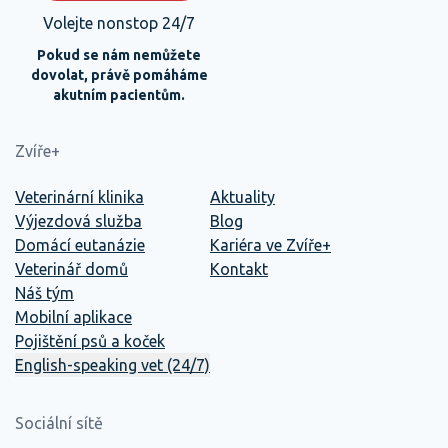
Volejte nonstop 24/7
Pokud se nám nemůžete
dovolat, právě pomáháme
akutním pacientům.
Zvíře+
Veterinární klinika
Aktuality
Výjezdová služba
Blog
Domácí eutanázie
Kariéra ve Zvíře+
Veterinář domů
Kontakt
Náš tým
Mobilní aplikace
Pojištění psů a koček
English-speaking vet (24/7)
Sociální sítě