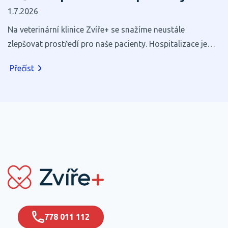
1.7.2026
Na veterinární klinice Zvíře+ se snažíme neustále
zlepšovat prostředí pro naše pacienty. Hospitalizace je
pro většinu zvířat stresující, a proto věříme, že i zdánlivé
Přečíst
maličkosti mohou výrazně přispět k jejich pohodlí a
rychlejšímu zotavení.
778 011 112