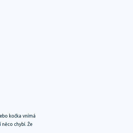
 nebo kočka vnímá
í něco chybí. Že