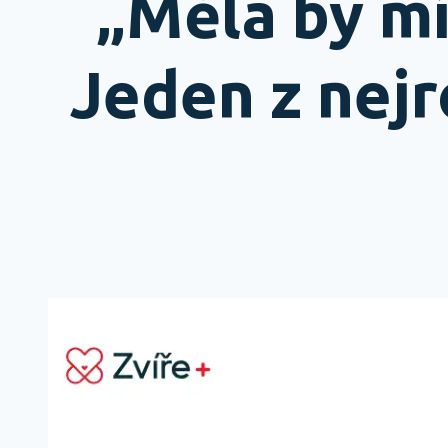
„Měla by mí
Jeden z nejr