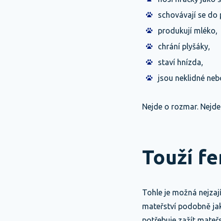
schovávají se do 
produkují mléko,
chrání plyšáky,
staví hnízda,
jsou neklidné ne
Nejde o rozmar. Nejde
Touží fe
Tohle je možná nejzaj
mateřství podobně jako
potřebuje zažít mateřs