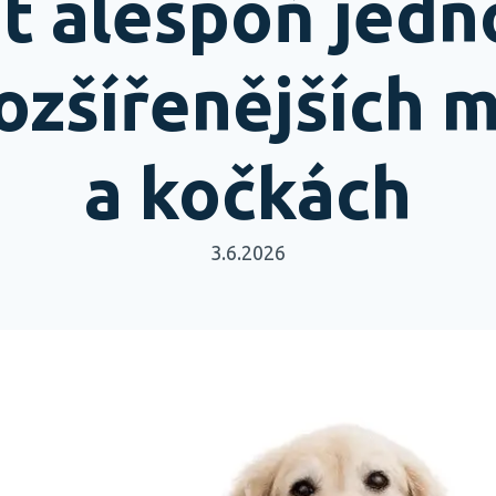
t alespoň jedn
ozšířenějších 
a kočkách
3.6.2026