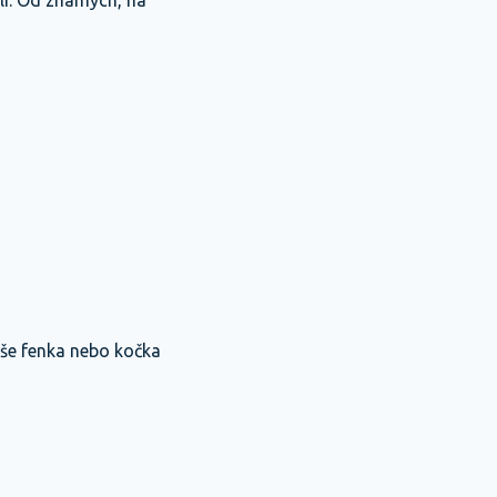
li. Od známých, na
aše fenka nebo kočka