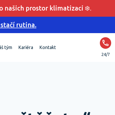
o našich prostor klimatizaci
❄️.
tačí rutina.
áš tým
Kariéra
Kontakt
24/7