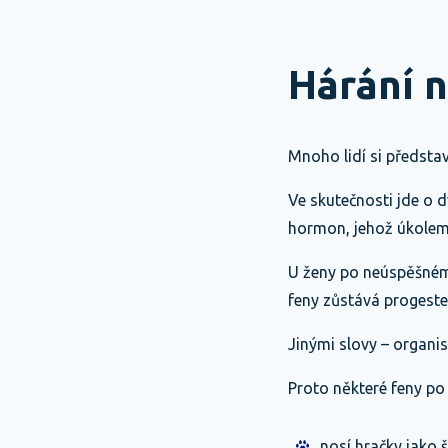
Hárání 
Mnoho lidí si předsta
Ve skutečnosti jde o 
hormon, jehož úkolem 
U ženy po neúspěšném
feny zůstává progester
Jinými slovy – organi
Proto některé feny po 
nosí hračky jako 