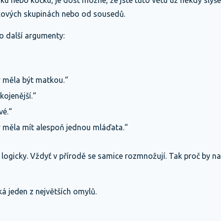
 nebo kočku, je dost možné, že jste tuto větu už někdy slyše
okových skupinách nebo od sousedů.
o další argumenty:
 měla být matkou.“
ojenější.“
vé.“
 měla mít alespoň jednou mláďata.“
í logicky. Vždyť v přírodě se samice rozmnožují. Tak proč by n
á jeden z největších omylů.