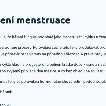
není menstruace
vuje, že hárání funguje podobně jako menstruační cyklus u ženy
dva odlišné procesy. Po ovulaci začne tělo feny produkovat pro
je připravit organismus na případnou březost. A právě tady je
 cyklu hladina progesteronu během krátké doby klesne a nas
on zvýšený přibližně dva měsíce. A to bez ohledu na to, jestli
smus feny se po ovulaci hormonálně chová velmi podobně, jako
hárání:
štěňata,