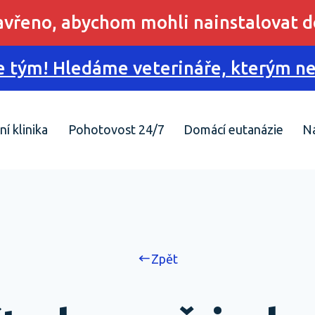
zavřeno, abychom mohli nainstalovat d
 tým! Hledáme veterináře, kterým nes
ní klinika
Pohotovost 24/7
Domácí eutanázie
N
Zpět