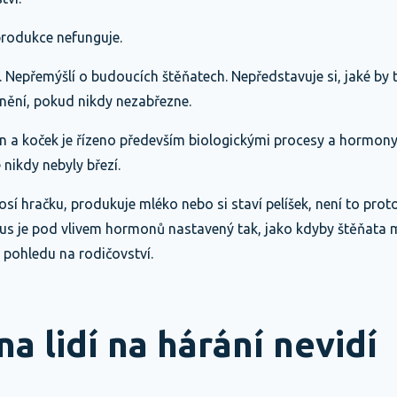
produkce nefunguje.
. Nepřemýšlí o budoucích štěňatech. Nepředstavuje si, jaké by 
lnění, pokud nikdy nezabřezne.
n a koček je řízeno především biologickými procesy a hormony
é nikdy nebyly březí.
sí hračku, produkuje mléko nebo si staví pelíšek, není to proto,
mus je pod vlivem hormonů nastavený tak, jako kdyby štěňata 
 pohledu na rodičovství.
na lidí na hárání nevidí