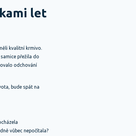
kami let
ěli kvalitní krmivo.
d samice přežila do
edovalo odchování
vota, bude spát na
rocházela
odně vůbec nepočítala?