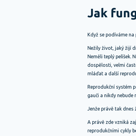
Jak fun
Když se podíváme na p
Nežily život, jaký žijí
Neměli teplý pelíšek. 
dospělosti, velmi čas
mláďat a další reprodu
Reprodukční systém psa
gauči a nikdy nebude 
Jenže právě tak dnes 
A právě zde vzniká za
reprodukčními cykly b