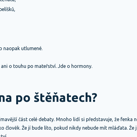
pelíšků,
bo naopak utlumené.
 ani o touhu po mateřství. Jde o hormony.
na po štěňatech?
ímavější část celé debaty. Mnoho lidí si představuje, že fenka
 člověk. Že jí bude líto, pokud nikdy nebude mít mláďata. Že j
tví.