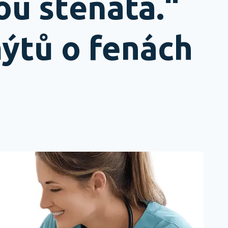
ou štěňata.“
mýtů o fenách