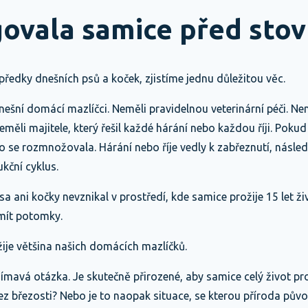
govala samice před stov
ředky dnešních psů a koček, zjistíme jednu důležitou věc.
 dnešní domácí mazlíčci. Neměli pravidelnou veterinární péči. Nem
Neměli majitele, který řešil každé hárání nebo každou říji. Poku
to se rozmnožovala. Hárání nebo říje vedly k zabřeznutí, násl
kční cyklus.
 ani kočky nevznikal v prostředí, kde samice prožije 15 let ži
mít potomky.
žije většina našich domácích mazlíčků.
jímavá otázka. Je skutečně přirozené, aby samice celý život p
ez březosti? Nebo je to naopak situace, se kterou příroda pův