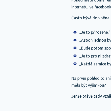
Pokud máte doma fenku
internetu, ve facebo
Často bývá doplněna 
„Je to přirozené.“
„Aspoň jednou by
„Bude potom spok
„Je to pro ni zdra
„Každá samice by
Na první pohled to zn
měla být výjimkou?
Jenže právě tady vznik