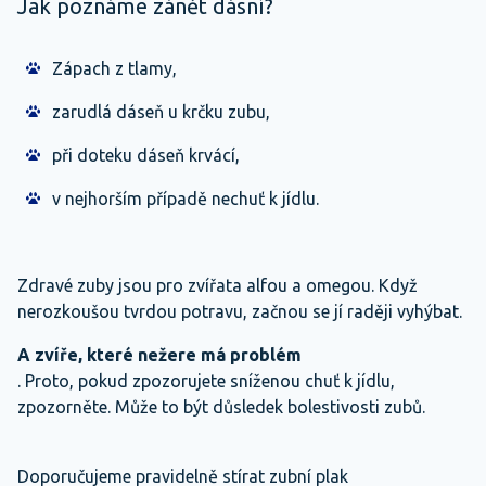
Jak poznáme zánět dásní?
Zápach z tlamy,
zarudlá dáseň u krčku zubu,
při doteku dáseň krvácí,
v nejhorším případě nechuť k jídlu.
Zdravé zuby jsou pro zvířata alfou a omegou. Když
nerozkoušou tvrdou potravu, začnou se jí raději vyhýbat.
A zvíře, které nežere má problém
. Proto, pokud zpozorujete sníženou chuť k jídlu,
zpozorněte. Může to být důsledek bolestivosti zubů.
Doporučujeme pravidelně stírat zubní plak