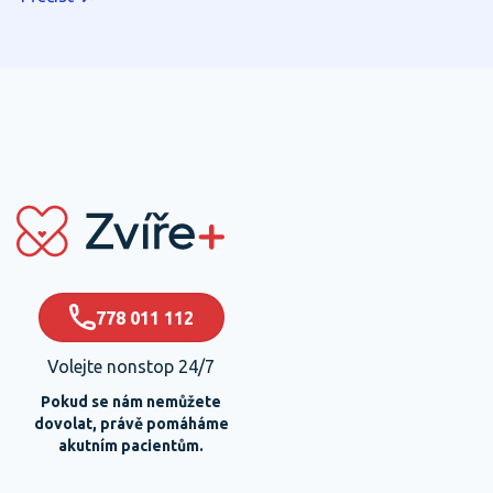
maličkosti mohou výrazně přispět k jejich pohodlí a
rychlejšímu zotavení.
778 011 112
Volejte nonstop 24/7
Pokud se nám nemůžete
dovolat, právě pomáháme
akutním pacientům.