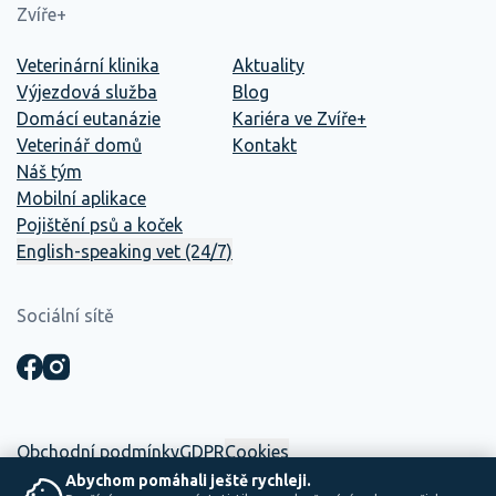
Zvíře+
Veterinární klinika
Aktuality
Výjezdová služba
Blog
Domácí eutanázie
Kariéra ve Zvíře+
Veterinář domů
Kontakt
Náš tým
Mobilní aplikace
Pojištění psů a koček
English-speaking vet (24/7)
Sociální sítě
Obchodní podmínky
GDPR
Cookies
Abychom pomáhali ještě rychleji.