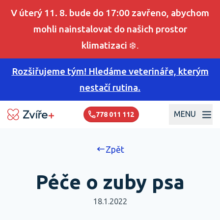
V úterý 11. 8. bude do 17:00 zavřeno, abychom
mohli nainstalovat do našich prostor
klimatizaci
❄️.
Rozšiřujeme tým! Hledáme veterináře, kterým
nestačí rutina.
MENU
778 011 112
Zpět
Péče o zuby psa
18.1.2022