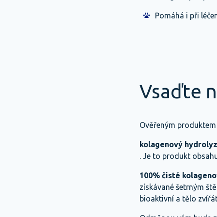
Pomáhá i při léč
Vsaďte n
Ověřeným produktem 
kolagenový hydrolyz
. Je to produkt obsahu
100% čisté kolageno
získávané šetrným št
bioaktivní a tělo zvíř