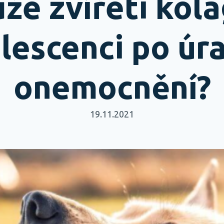
že zvířeti kola
lescenci po úr
onemocnění?
19.11.2021