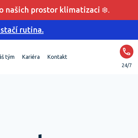
o našich prostor klimatizaci
❄️.
tačí rutina.
áš tým
Kariéra
Kontakt
24/7