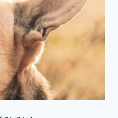
ů tvoří samo, ale