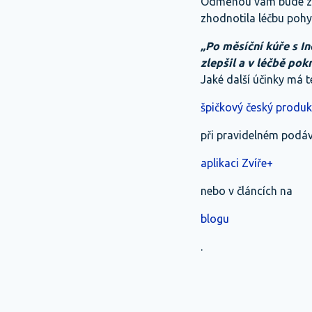
Odměnou vám bude zdr
zhodnotila léčbu poh
„Po měsíční kúře s I
zlepšil a v léčbě pokr
Jaké další účinky má 
špičkový český produk
při pravidelném podává
aplikaci Zvíře+
nebo v článcích na
blogu
.