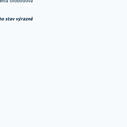
ugénia Svobodová
ho stav výrazně