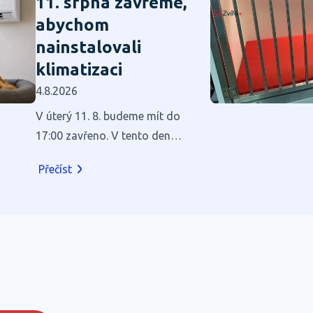
11. srpna zavřeme,
abychom
nainstalovali
klimatizaci
4.8.2026
V úterý 11. 8. budeme mít do
17:00 zavřeno. V tento den
budeme v našich prostorách
Přečíst
instalovat klimatizaci.