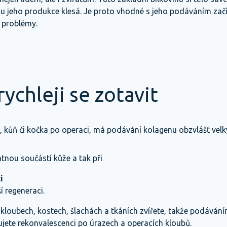
u jeho produkce klesá. Je proto vhodné s jeho podáváním začít
t problémy.
ychleji se zotavit
s, kůň či kočka po operaci, má podávání kolagenu obzvlášť vel
tnou součástí kůže a tak při
i
í regeneraci.
 kloubech, kostech, šlachách a tkáních zvířete, takže podávání
jete rekonvalescenci po úrazech a operacích kloubů.