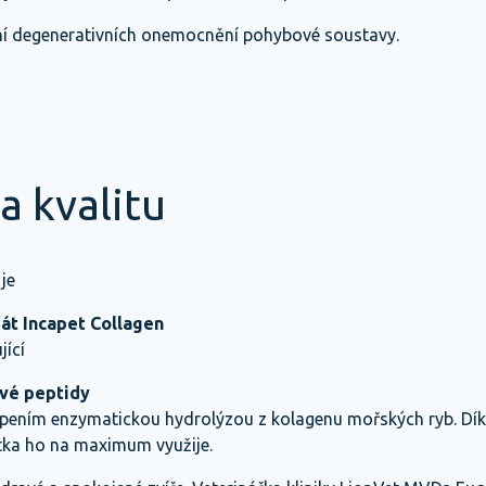
ení degenerativních onemocnění pohybové soustavy.
a kvalitu
je
át Incapet Collagen
jící
vé peptidy
ěpením enzymatickou hydrolýzou z kolagenu mořských ryb. Dík
átka ho na maximum využije.