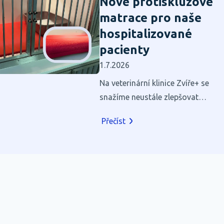
Nové protiskluzové
matrace pro naše
hospitalizované
pacienty
1.7.2026
Na veterinární klinice Zvíře+ se
snažíme neustále zlepšovat
prostředí pro naše pacienty.
Přečíst
Hospitalizace je pro většinu
zvířat stresující, a proto věříme,
že i zdánlivé maličkosti mohou
výrazně přispět k jejich pohodlí
a rychlejšímu zotavení.