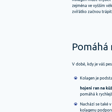
zejména ve vyšším věk
zvířátko začnou trápi
Pomáhá r
V době, kdy je váš pe
Kolagen je podsta
hojení ran na kůž
pomáhá k rychlejš
Nachází se také v
kolagenu podporu