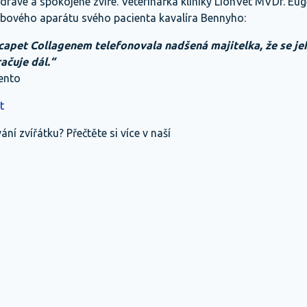
avé a spokojené zvíře. Veterinářka kliniky LionVet MVDr. E
ybového aparátu svého pacienta kavalíra Bennyho:
ncapet Collagenem telefonovala nadšená majitelka, že se je
ačuje dál.“
tento
t
ní zvířátku? Přečtěte si více v naší