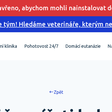
zavřeno, abychom mohli nainstalovat d
 tým! Hledáme veterináře, kterým nes
ní klinika
Pohotovost 24/7
Domácí eutanázie
N
Zpět