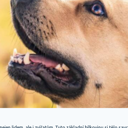
jen lidem, ale i zvířatům. Tuto základní bílkovinu si tělo savc