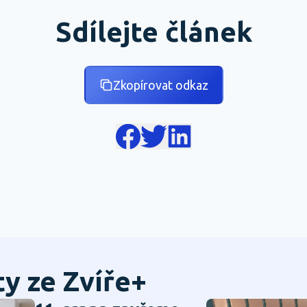
Sdílejte článek
Zkopírovat odkaz
ty ze Zvíře+