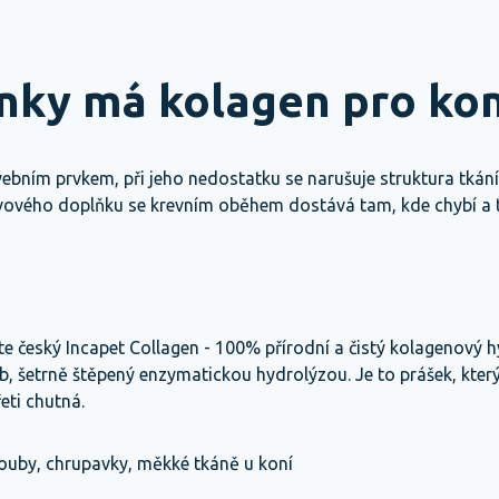
inky má kolagen pro ko
avebním prvkem, při jeho nedostatku se narušuje struktura tkán
ivového doplňku se krevním oběhem dostává tam, kde chybí a 
e český Incapet Collagen - 100% přírodní a čistý kolagenový h
, šetrně štěpený enzymatickou hydrolýzou. Je to prášek, kte
eti chutná.
ouby, chrupavky, měkké tkáně u koní