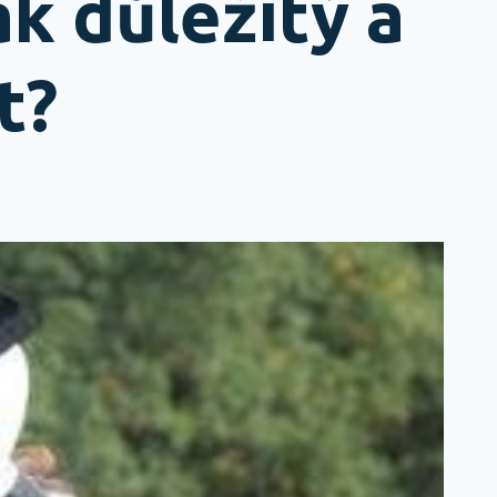
ak důležitý a
t?