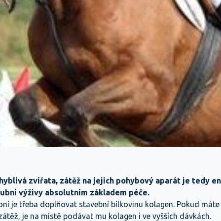
hyblivá zvířata, zátěž na jejich pohybový aparát je tedy e
ubní výživy absolutním základem péče.
u koní je třeba doplňovat stavební bílkovinu kolagen. Pokud máte
átěž, je na místě podávat mu kolagen i ve vyšších dávkách.