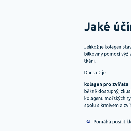
Jaké úč
Jelikož je kolagen st
bílkoviny pomocí výž
tkání.
Dnes už je
kolagen pro zvířata
běžně dostupný, zkust
kolagenu mořských ryb
spolu s krmivem a zvíř
Pomáhá posílit kl