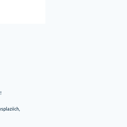
u!
splaziích,