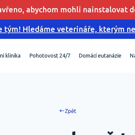
zavřeno, abychom mohli nainstalovat d
 tým! Hledáme veterináře, kterým nes
ní klinika
Pohotovost 24/7
Domácí eutanázie
N
Zpět