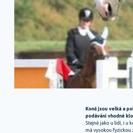
Koně jsou velká a po
podávání vhodné klo
Stejně jako u lidí, i 
má vysokou fyzickou z