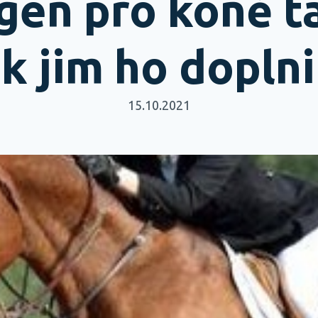
gen pro koně t
ak jim ho doplni
15.10.2021