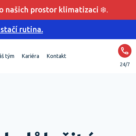
o našich prostor klimatizaci
❄️.
tačí rutina.
áš tým
Kariéra
Kontakt
24/7