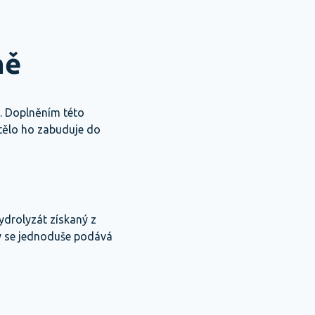
ně
í. Doplněním této
tělo ho zabuduje do
ydrolyzát získaný z
rý se jednoduše podává