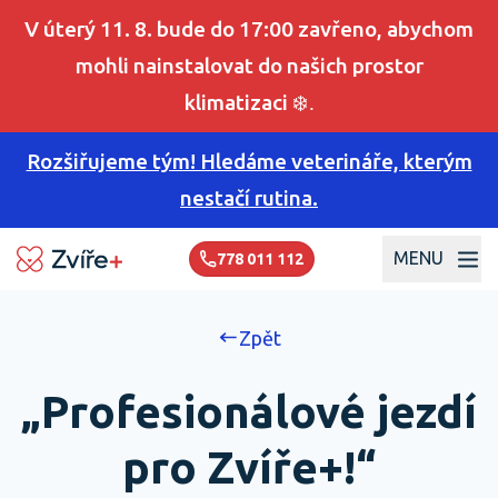
V úterý 11. 8. bude do 17:00 zavřeno, abychom
mohli nainstalovat do našich prostor
klimatizaci
❄️.
Rozšiřujeme tým! Hledáme veterináře, kterým
nestačí rutina.
MENU
778 011 112
Zpět
„Profesionálové jezdí
pro Zvíře+!“