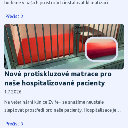
budeme v našich prostorách instalovat klimatizaci.
Přečíst
Nové protiskluzové matrace pro
naše hospitalizované pacienty
1.7.2026
Na veterinární klinice Zvíře+ se snažíme neustále
zlepšovat prostředí pro naše pacienty. Hospitalizace je
pro většinu zvířat stresující, a proto věříme, že i zdánlivé
Přečíst
maličkosti mohou výrazně přispět k jejich pohodlí a