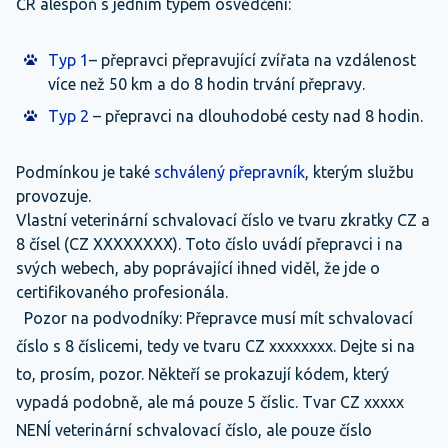
ČR alespoň s jedním typem osvědčení:
Typ 1
– přepravci přepravující zvířata na vzdálenost
více než 50 km a do 8 hodin trvání přepravy.
Typ 2
– přepravci na dlouhodobé cesty nad 8 hodin.
Podmínkou je také
schválený přepravník
, kterým službu
provozuje.
Vlastní veterinární schvalovací číslo ve tvaru zkratky CZ a
8 čísel (CZ XXXXXXXX). Toto číslo uvádí přepravci i na
svých webech, aby poprávající ihned viděl, že jde o
certifikovaného profesionála.
Pozor na podvodníky: Přepravce musí mít schvalovací
číslo s 8 číslicemi, tedy ve tvaru CZ xxxxxxxx. Dejte si na
to, prosím, pozor. Někteří se prokazují kódem, který
vypadá podobně, ale má pouze 5 číslic. Tvar CZ xxxxx
NENÍ veterinární schvalovací číslo, ale pouze číslo