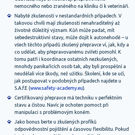
nemocného nebo zraněného na kliniku či k veterináři.
Nabyté zkušenosti v nestandardních případech. V
takovou chvíli mají zkušenosti nenahraditelný až
životně důležitý význam. Kůň může padat, mít
sebedestruktivní stavy, může dojít k autonehodě – u
všech těchto případů zkušený přepravce ví, jak, kdy a
co udělat, aby přepravovanému zvířeti pomohl. K
tomu patří i koordinace ostatních nezkušených,
mnohdy panikařících osob tak, aby byli prospěšní a
neudělali více škody, než užitku. Školení, kde se učí,
jak postupovat v podobných případech najdete u
S.A.f.E (
www.safety-academy.eu
).
Certifikovaný přepravce má techniku v perfektním
stavu a čistou. Navíc je ochoten pomoct při
manipulaci s problémovým koněm.
Jako bonus berte u zkušených profíků
odpovědnostní pojištění a časovou flexibilitu. Pokud