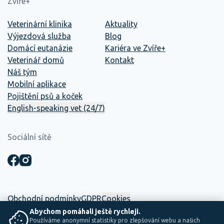
Zvíře+
Veterinární klinika
Aktuality
Výjezdová služba
Blog
Domácí eutanázie
Kariéra ve Zvíře+
Veterinář domů
Kontakt
Náš tým
Mobilní aplikace
Pojištění psů a koček
English-speaking vet (24/7)
Sociální sítě
Obchodní podmínky
GDPR
Cookies
Abychom pomáhali ještě rychleji.
Používáme anonymní statistiky pro zlepšování webu a našich