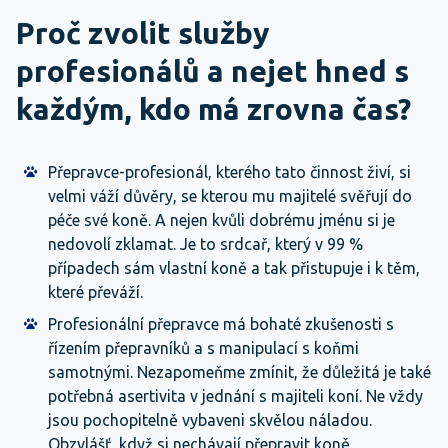
Proč zvolit služby
profesionálů a nejet hned s
každým, kdo má zrovna čas?
Přepravce-profesionál, kterého tato činnost živí, si
velmi váží důvěry, se kterou mu majitelé svěřují do
péče své koně. A nejen kvůli dobrému jménu si je
nedovolí zklamat. Je to srdcař, který v 99 %
případech sám vlastní koně a tak přistupuje i k těm,
které převáží.
Profesionální přepravce má bohaté zkušenosti s
řízením přepravníků a s manipulací s koňmi
samotnými. Nezapomeňme zmínit, že důležitá je také
potřebná asertivita v jednání s majiteli koní. Ne vždy
jsou pochopitelně vybaveni skvělou náladou.
Obzvlášť, když si nechávají přepravit koně