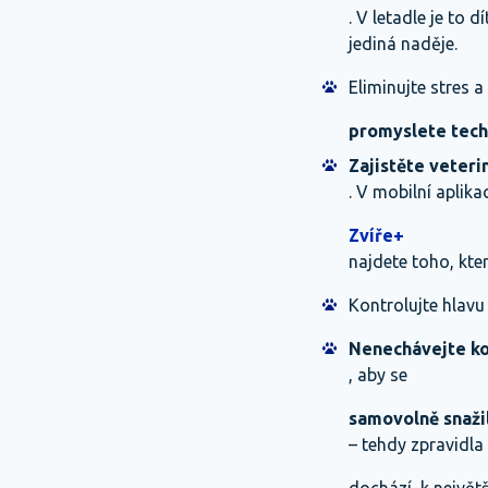
. V letadle je to
jediná naděje.
Eliminujte stres a
promyslete tech
Zajistěte veteri
. V mobilní aplika
Zvíře+
najdete toho, který
Kontrolujte hlavu 
Nenechávejte k
, aby se
samovolně snažil
– tehdy zpravidla