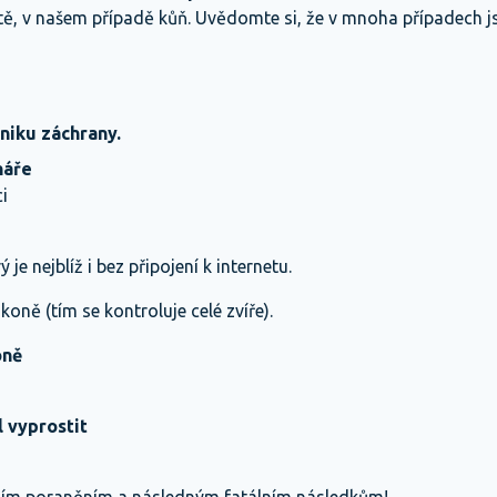
 dítě, v našem případě kůň. Uvědomte si, že v mnoha případech j
niku záchrany.
náře
ci
 je nejblíž i bez připojení k internetu.
koně (tím se kontroluje celé zvíře).
oně
 vyprostit