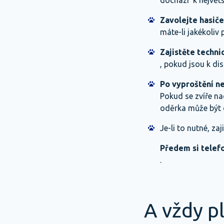
dochází k největ
Zavolejte hasiče
máte-li jakékoliv 
Zajistěte techni
, pokud jsou k dis
Po vyproštění n
Pokud se zvíře na
oděrka může být d
Je-li to nutné, za
Předem si telef
.
A vždy pl