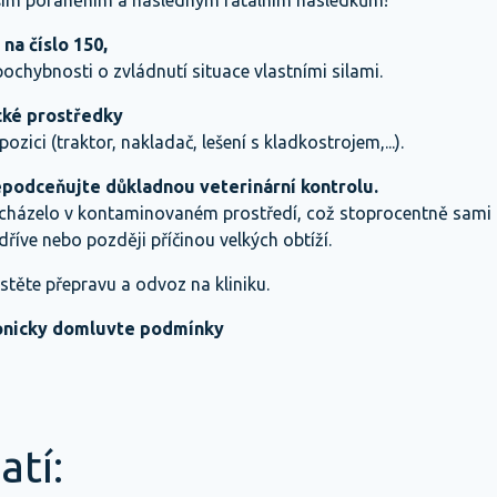
ším poraněním a následným fatálním následkům!
 na číslo 150
,
pochybnosti o zvládnutí situace vlastními silami.
cké prostředky
pozici (traktor, nakladač, lešení s kladkostrojem,...).
epodceňujte důkladnou veterinární kontrolu.
cházelo v kontaminovaném prostředí, což stoprocentně sami n
říve nebo později příčinou velkých obtíží.
jistěte přepravu a odvoz na kliniku.
onicky domluvte podmínky
atí: