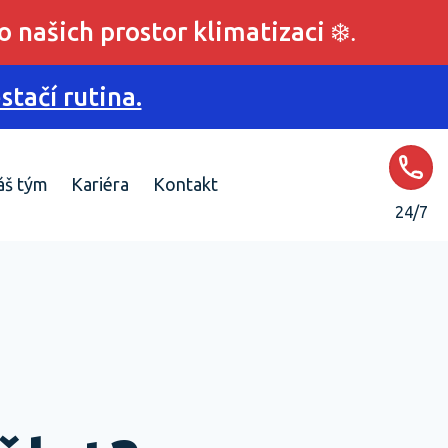
o našich prostor klimatizaci
❄️.
tačí rutina.
áš tým
Kariéra
Kontakt
24/7