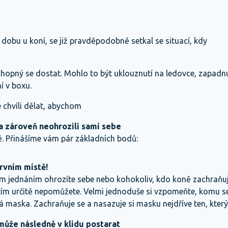
dobu u koní, se již pravděpodobně setkal se situací, kdy
hopný se dostat. Mohlo to být uklouznutí na ledovce, zapadn
ní v boxu.
 chvíli dělat, abychom
a zároveň neohrozili sami sebe
dě. Přinášíme vám pár základních bodů:
prvním místě!
 jednáním ohrozíte sebe nebo kohokoliv, kdo koně zachraňuje
ím určitě nepomůžete. Velmi jednoduše si vzpomeňte, komu se 
á maska. Zachraňuje se a nasazuje si masku nejdříve ten, který
může následně v klidu postarat