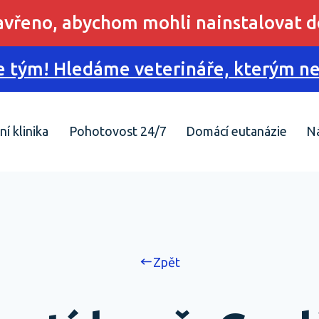
zavřeno, abychom mohli nainstalovat d
 tým! Hledáme veterináře, kterým nes
ní klinika
Pohotovost 24/7
Domácí eutanázie
N
Zpět