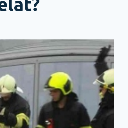
ělat?