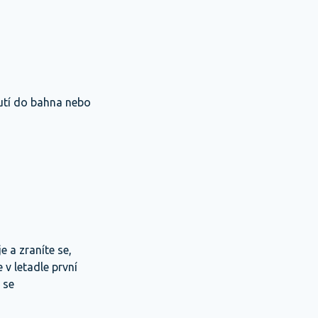
utí do bahna nebo
 a zraníte se,
v letadle první
 se