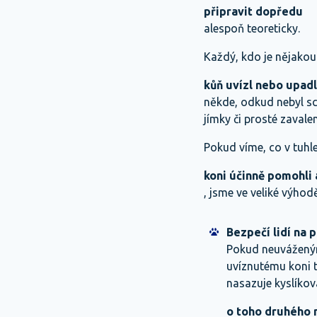
připravit dopředu
alespoň teoreticky.
Každý, kdo je nějakou 
kůň uvízl nebo upadl
někde, odkud nebyl sc
jímky či prosté zavale
Pokud víme, co v tuhle
koni účinně pomohli 
, jsme ve veliké výho
Bezpečí lidí na 
Pokud neuváženým
uvíznutému koni t
nasazuje kyslíkov
o toho druhého 