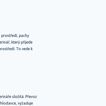
í prostředí, pachy
rinář, který přijede
ostředí. To vede k
rináře složitá. Převoz
 hlodavce, vyžaduje