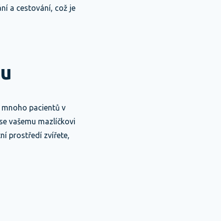
ní a cestování, což je
su
it mnoho pacientů v
 se vašemu mazlíčkovi
í prostředí zvířete,