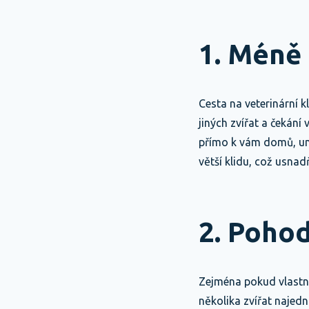
1. Méně 
Cesta na veterinární k
jiných zvířat a čekání
přímo k vám domů, um
větší klidu, což usnad
2. Pohod
Zejména pokud vlastní
několika zvířat najed