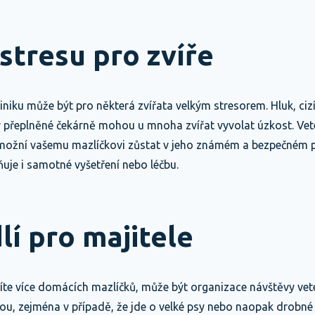
stresu pro zvíře
liniku může být pro některá zvířata velkým stresorem. Hluk, ciz
 v přeplněné čekárně mohou u mnoha zvířat vyvolat úzkost. Vete
ožní vašemu mazlíčkovi zůstat v jeho známém a bezpečném pr
ňuje i samotné vyšetření nebo léčbu.
lí pro majitele
te více domácích mazlíčků, může být organizace návštěvy vete
nou, zejména v případě, že jde o velké psy nebo naopak drobné