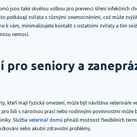
mů jsou také skvělou volbou pro prevenci šíření infekčních ch
sto potkávají zvířata s různými onemocněními, což může zvýšit
ímo k vám, minimalizujete kontakt s ostatními zvířaty a tím sni
nosu nemocí.
ní pro seniory a zanepr
ty, kteří mají fyzická omezení, může být návštěva veterináře v
 pro lidi s náročnou prací nebo rodinnými povinnostmi může bý
liniky. Služba
veterinář domů
přináší možnost flexibilních termí
 očkování nebo akutní zdravotní problémy.