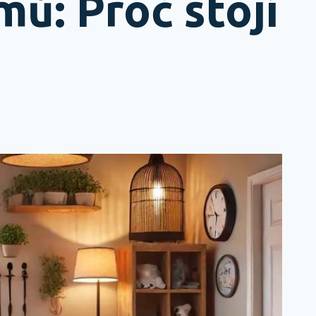
ů: Proč stojí