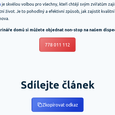
ů
je skvělou volbou pro všechny, kteří chtějí svým zvířatům zajis
tní život. Je to pohodlný a efektivní způsob, jak zajistit kvalitní
mova.
rináře domů si můžete objednat non-stop na našem dispe
778 011 112
Sdílejte článek
Zkopírovat odkaz