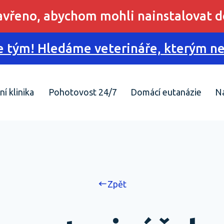
zavřeno, abychom mohli nainstalovat d
 tým! Hledáme veterináře, kterým nes
ní klinika
Pohotovost 24/7
Domácí eutanázie
N
Zpět