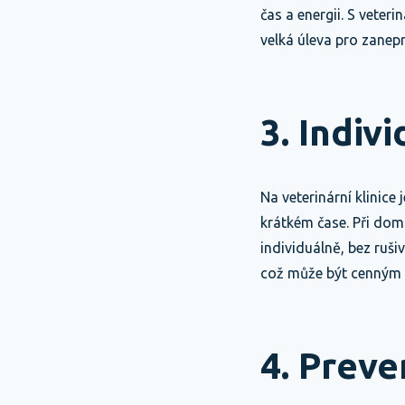
čas a energii. S veter
velká úleva pro zanep
3. Indiv
Na veterinární klinice
krátkém čase. Při dom
individuálně, bez ruši
což může být cenným z
4. Preve