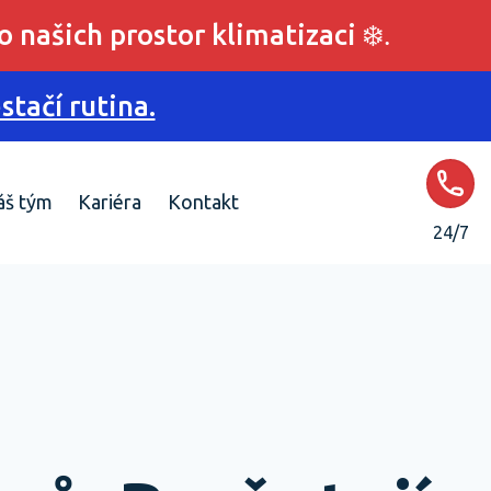
o našich prostor klimatizaci
❄️.
tačí rutina.
áš tým
Kariéra
Kontakt
24/7