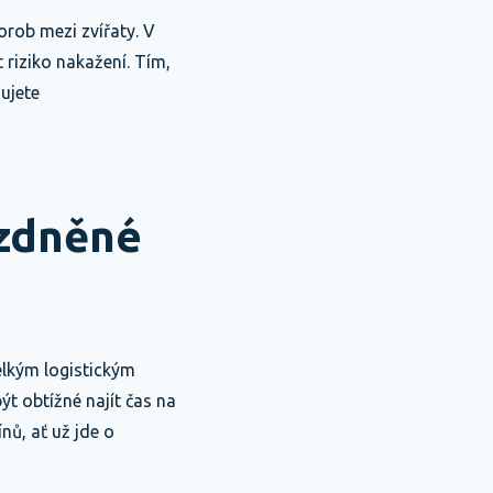
orob mezi zvířaty. V
 riziko nakažení. Tím,
žujete
ázdněné
elkým logistickým
t obtížné najít čas na
nů, ať už jde o