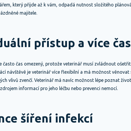
inářem, který přijde až k vám, odpadá nutnost složitého plánová
rázdněné majitele.
iduální přístup a více ča
 je často čas omezený, protože veterinář musí zvládnout ošetř
ácí návštěvě je veterinář více flexibilní a má možnost věnovat
vých vlivů zvenčí. Veterinář má navíc možnost lépe poznat životn
drojem informací pro jeho léčbu nebo prevenci nemocí.
nce šíření infekcí