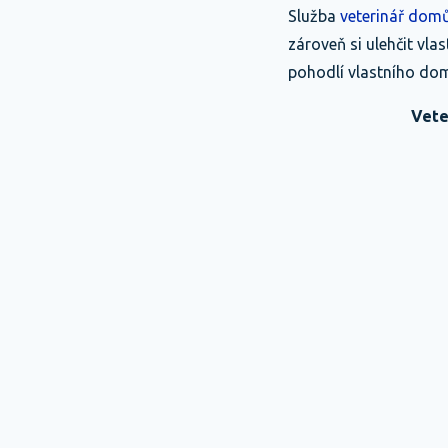
Služba
veterinář dom
zároveň si ulehčit vlas
pohodlí vlastního do
Vete