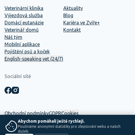
Veterinární klinika
Aktuality
Výjezdová služba
Blog
Domácí eutanázie
Kariéra ve Zvíře+
Veterinář domů
Kontakt
Náš tým
Mobilní aplikace
Pojištění psů a koček
English-speaking vet (24/7)
Sociální sítě
Obchodní podmínky
GDPR
Cookies
Abychom pomáhali ještě rychleji.
Používáme anonymní statistiky pro zlepšování webu a našich
☕ Tento web vznikl interně. Mezi dvěma směnami, kávou a
služeb.