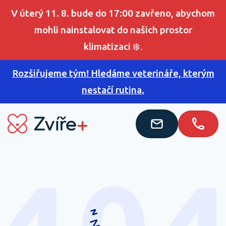
V úterý 11. 8. bude do 17:00 zavřeno, abychom
mohli nainstalovat do našich prostor
klimatizaci
❄️.
Rozšiřujeme tým! Hledáme veterináře, kterým
nestačí rutina.