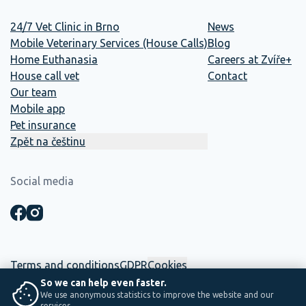
24/7 Vet Clinic in Brno
News
Mobile Veterinary Services (House Calls)
Blog
Home Euthanasia
Careers at Zvíře+
House call vet
Contact
Our team
Mobile app
Pet insurance
Zpět na češtinu
Social media
Terms and conditions
GDPR
Cookies
So we can help even faster.
We use anonymous statistics to improve the website and our
☕ This website was built in-house. Between two shifts, coffee and
services.