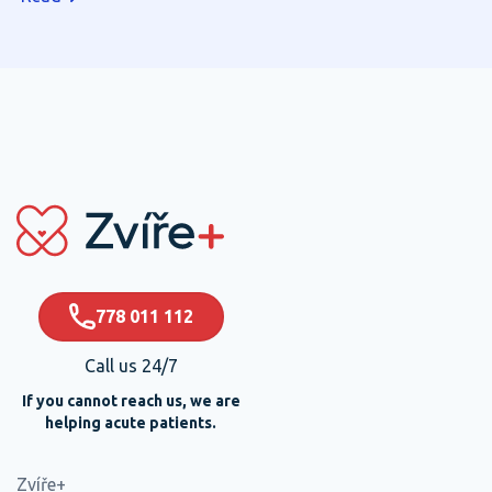
maličkosti mohou výrazně přispět k jejich pohodlí a
rychlejšímu zotavení.
778 011 112
Call us 24/7
If you cannot reach us, we are
helping acute patients.
Zvíře+