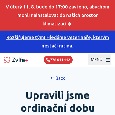
V úterý 11. 8. bude do 17:00 zavřeno, abychom
mohli nainstalovat do našich prostor
klimatizaci
❄️.
Rozšiřujeme tým! Hledáme veterináře, kterým
nestačí rutina.
MENU
778 011 112
Back
Upravili jsme
ordinační dobu