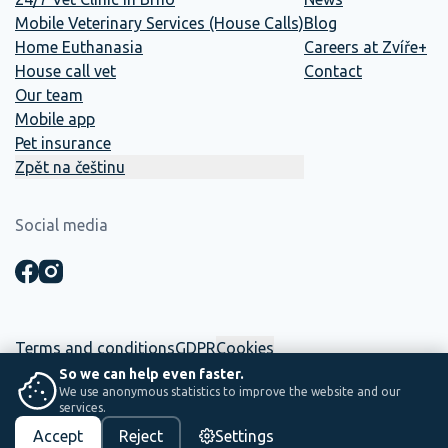
Mobile Veterinary Services (House Calls)
Blog
Home Euthanasia
Careers at Zvíře+
House call vet
Contact
Our team
Mobile app
Pet insurance
Zpět na češtinu
Social media
Terms and conditions
GDPR
Cookies
So we can help even faster.
We use anonymous statistics to improve the website and our
☕ This website was built in-house. Between two shifts, coffee and
services.
saving lives.
Accept
Reject
Settings
PS