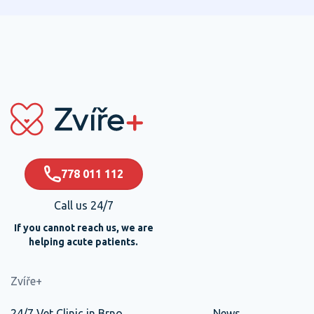
778 011 112
Call us 24/7
If you cannot reach us, we are
helping acute patients.
Zvíře+
24/7 Vet Clinic in Brno
News