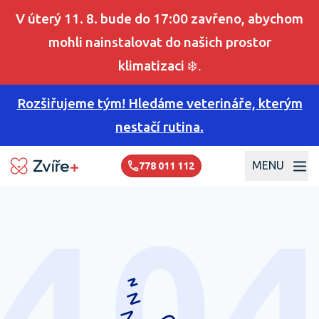
V úterý 11. 8. bude do 17:00 zavřeno, abychom
mohli nainstalovat do našich prostor
klimatizaci
❄️.
Rozšiřujeme tým! Hledáme veterináře, kterým
nestačí rutina.
MENU
778 011 112