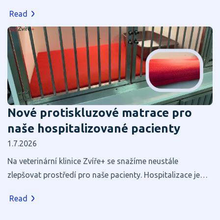
Read
Nové protiskluzové matrace pro
naše hospitalizované pacienty
1.7.2026
Na veterinární klinice Zvíře+ se snažíme neustále
zlepšovat prostředí pro naše pacienty. Hospitalizace je
pro většinu zvířat stresující, a proto věříme, že i zdánlivé
Read
maličkosti mohou výrazně přispět k jejich pohodlí a
rychlejšímu zotavení.