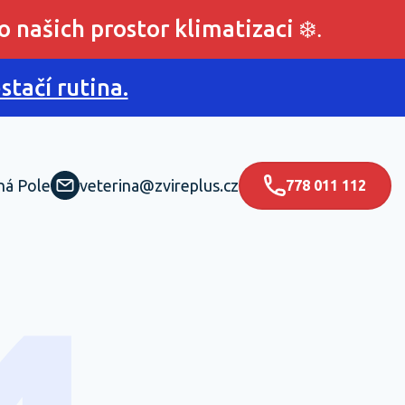
o našich prostor klimatizaci
❄️.
tačí rutina.
ná Pole
veterina@zvireplus.cz
778 011 112