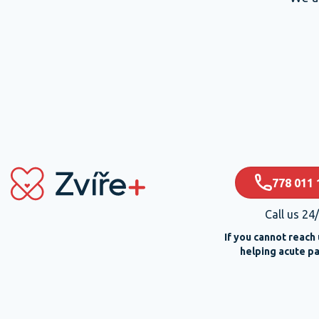
778 011 
Call us 24
If you cannot reach 
helping acute pa