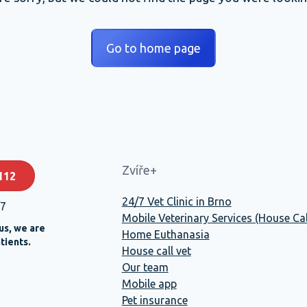
Go to home page
Zvíře+
112
24/7 Vet Clinic in Brno
/7
Mobile Veterinary Services (House Cal
us, we are
Home Euthanasia
tients.
House call vet
Our team
Mobile app
Pet insurance