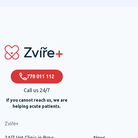
778 011 112
Call us 24/7
If you cannot reach us, we are
helping acute patients.
Zvíře+
24/7 Vet Clinic in Brno
News