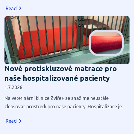
Read
Nové protiskluzové matrace pro
naše hospitalizované pacienty
1.7.2026
Na veterinární klinice Zvíře+ se snažíme neustále
zlepšovat prostředí pro naše pacienty. Hospitalizace je
pro většinu zvířat stresující, a proto věříme, že i zdánlivé
Read
maličkosti mohou výrazně přispět k jejich pohodlí a
rychlejšímu zotavení.