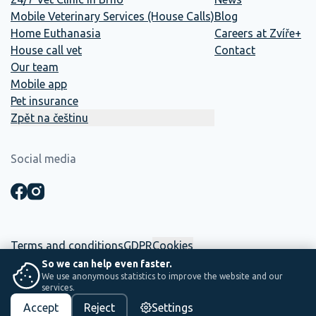
Mobile Veterinary Services (House Calls)
Blog
Home Euthanasia
Careers at Zvíře+
House call vet
Contact
Our team
Mobile app
Pet insurance
Zpět na češtinu
Social media
Terms and conditions
GDPR
Cookies
So we can help even faster.
We use anonymous statistics to improve the website and our
☕ This website was built in-house. Between two shifts, coffee and
services.
saving lives.
Accept
Reject
Settings
PS