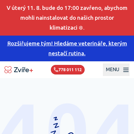
V úterý 11. 8. bude do 17:00 zavřeno, abychom
mohli nainstalovat do našich prostor
klimatizaci
❄️.
Rozšiřujeme tým! Hledáme veterináře, kterým
nestačí rutina.
MENU
778 011 112