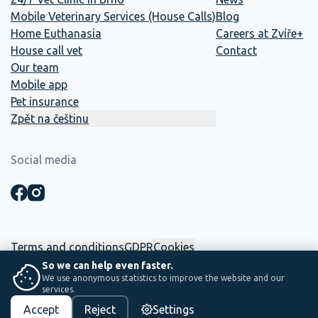
Mobile Veterinary Services (House Calls)
Blog
Home Euthanasia
Careers at Zvíře+
House call vet
Contact
Our team
Mobile app
Pet insurance
Zpět na češtinu
Social media
Terms and conditions
GDPR
Cookies
So we can help even faster.
We use anonymous statistics to improve the website and our
☕ This website was built in-house. Between two shifts, coffee and
services.
saving lives.
Accept
Reject
Settings
PS