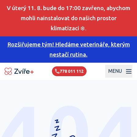
V úterý 11. 8. bude do 17:00 zavřeno, abychom
mohli nainstalovat do našich prostor
klimatizaci
❄️.
Rozšiřujeme tým! Hledáme veterináře, kterým
nestačí rutina.
MENU
778 011 112