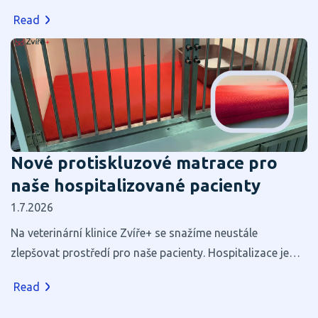
Read
Nové protiskluzové matrace pro
naše hospitalizované pacienty
1.7.2026
Na veterinární klinice Zvíře+ se snažíme neustále
zlepšovat prostředí pro naše pacienty. Hospitalizace je
pro většinu zvířat stresující, a proto věříme, že i zdánlivé
Read
maličkosti mohou výrazně přispět k jejich pohodlí a
rychlejšímu zotavení.