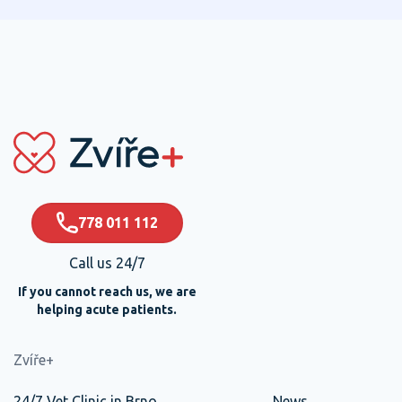
778 011 112
Call us 24/7
If you cannot reach us, we are
helping acute patients.
Zvíře+
24/7 Vet Clinic in Brno
News