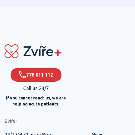
778 011 112
Call us 24/7
If you cannot reach us, we are
helping acute patients.
Zvíře+
24/7 Vet Clinic in Brno
News