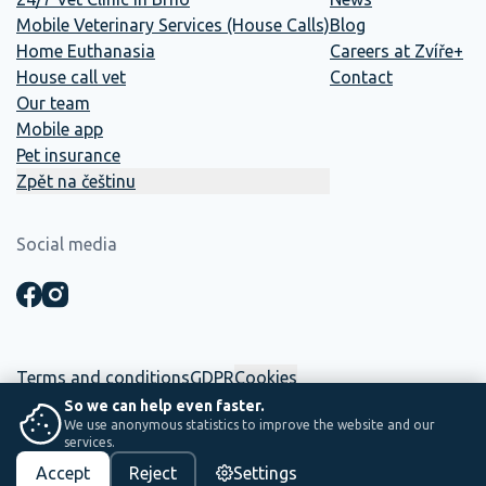
Mobile Veterinary Services (House Calls)
Blog
Home Euthanasia
Careers at Zvíře+
House call vet
Contact
Our team
Mobile app
Pet insurance
Zpět na češtinu
Social media
Terms and conditions
GDPR
Cookies
So we can help even faster.
We use anonymous statistics to improve the website and our
☕ This website was built in-house. Between two shifts, coffee and
services.
saving lives.
Accept
Reject
Settings
PS