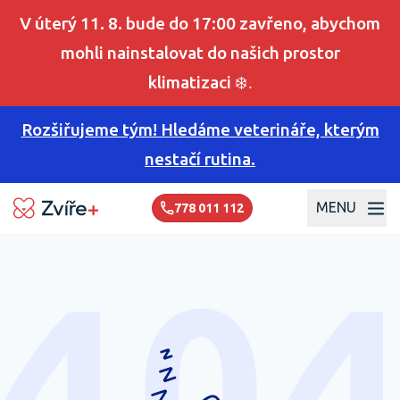
V úterý 11. 8. bude do 17:00 zavřeno, abychom
mohli nainstalovat do našich prostor
klimatizaci
❄️.
Rozšiřujeme tým! Hledáme veterináře, kterým
nestačí rutina.
MENU
778 011 112