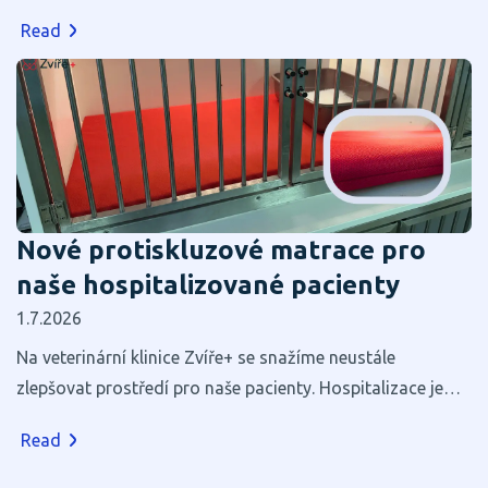
Read
Nové protiskluzové matrace pro
naše hospitalizované pacienty
1.7.2026
Na veterinární klinice Zvíře+ se snažíme neustále
zlepšovat prostředí pro naše pacienty. Hospitalizace je
pro většinu zvířat stresující, a proto věříme, že i zdánlivé
Read
maličkosti mohou výrazně přispět k jejich pohodlí a
rychlejšímu zotavení.