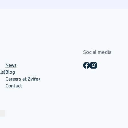
zvířat stresující, a proto věříme,
že i zdánlivé maličkosti mohou
výrazně přispět k jejich pohodlí
a rychlejšímu zotavení.
Social media
News
ls)
Blog
Careers at Zvíře+
Contact