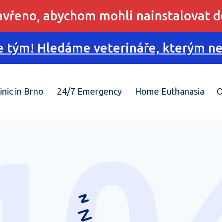
zavřeno, abychom mohli nainstalovat d
 tým! Hledáme veterináře, kterým nes
inic in Brno
24/7 Emergency
Home Euthanasia
O