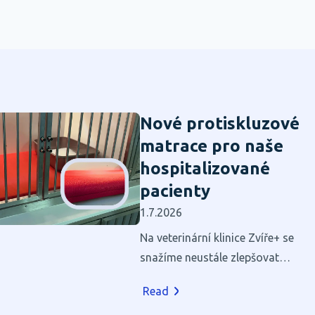
Nové protiskluzové
matrace pro naše
hospitalizované
pacienty
1.7.2026
Na veterinární klinice Zvíře+ se
snažíme neustále zlepšovat
prostředí pro naše pacienty.
Read
Hospitalizace je pro většinu