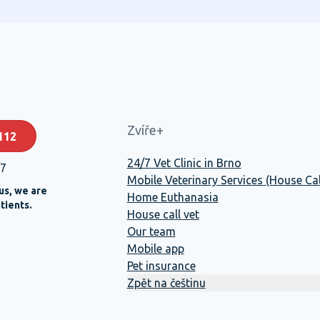
Zvíře+
112
24/7 Vet Clinic in Brno
/7
Mobile Veterinary Services (House Cal
us, we are
Home Euthanasia
tients.
House call vet
Our team
Mobile app
Pet insurance
Zpět na češtinu