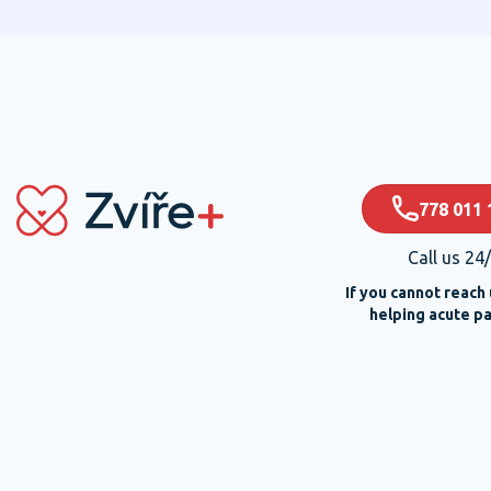
778 011 
Call us 24
If you cannot reach 
helping acute pa