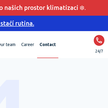
o našich prostor klimatizaci
❄️.
tačí rutina.
ur team
Career
Contact
24/7