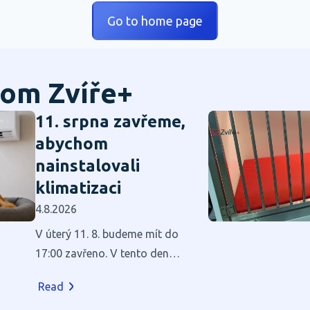
Go to home page
om Zvíře+
11. srpna zavřeme,
abychom
nainstalovali
klimatizaci
4.8.2026
V úterý 11. 8. budeme mít do
17:00 zavřeno. V tento den
budeme v našich prostorách
Read
instalovat klimatizaci.