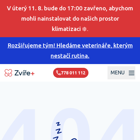
V úterý 11. 8. bude do 17:00 zavřeno, abychom
mohli nainstalovat do našich prostor
klimatizaci
❄️.
Rozšiřujeme tým! Hledáme veterináře, kterým
nestačí rutina.
MENU
778 011 112