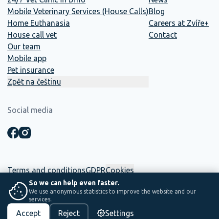
Mobile Veterinary Services (House Calls)
Blog
Home Euthanasia
Careers at Zvíře+
House call vet
Contact
Our team
Mobile app
Pet insurance
Zpět na češtinu
Social media
Terms and conditions
GDPR
Cookies
So we can help even faster.
We use anonymous statistics to improve the website and our
☕ This website was built in-house. Between two shifts, coffee and
services.
saving lives.
Accept
Reject
Settings
PS