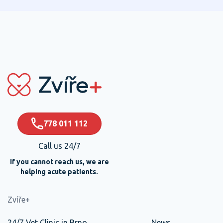
778 011 112
Call us 24/7
If you cannot reach us, we are
helping acute patients.
Zvíře+
24/7 Vet Clinic in Brno
News