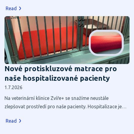
Read
Nové protiskluzové matrace pro
naše hospitalizované pacienty
1.7.2026
Na veterinární klinice Zvíře+ se snažíme neustále
zlepšovat prostředí pro naše pacienty. Hospitalizace je
pro většinu zvířat stresující, a proto věříme, že i zdánlivé
Read
maličkosti mohou výrazně přispět k jejich pohodlí a
rychlejšímu zotavení.