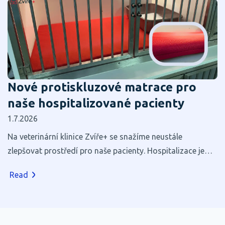
Nové protiskluzové matrace pro
naše hospitalizované pacienty
1.7.2026
Na veterinární klinice Zvíře+ se snažíme neustále
zlepšovat prostředí pro naše pacienty. Hospitalizace je
pro většinu zvířat stresující, a proto věříme, že i zdánlivé
Read
maličkosti mohou výrazně přispět k jejich pohodlí a
rychlejšímu zotavení.