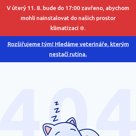
V úterý 11. 8. bude do 17:00 zavřeno, abychom
mohli nainstalovat do našich prostor
klimatizaci
❄️.
Rozšiřujeme tým! Hledáme veterináře, kterým
nestačí rutina.